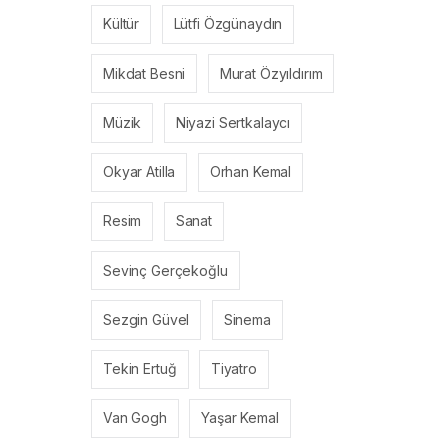
Kültür
Lütfi Özgünaydın
Mikdat Besni
Murat Özyıldırım
Müzik
Niyazi Sertkalaycı
Okyar Atilla
Orhan Kemal
Resim
Sanat
Sevinç Gerçekoğlu
Sezgin Güvel
Sinema
Tekin Ertuğ
Tiyatro
Van Gogh
Yaşar Kemal