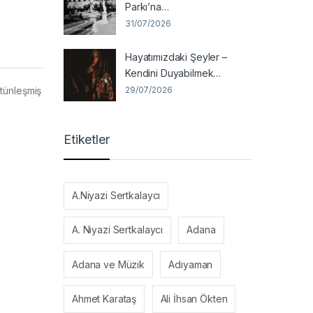
Parkı’na…
31/07/2026
Hayatımızdaki Şeyler –
Kendini Duyabilmek…
29/07/2026
ütünleşmiş
Etiketler
A.Niyazi Sertkalaycı
A. Niyazi Sertkalaycı
Adana
Adana ve Müzik
Adıyaman
Ahmet Karataş
Ali İhsan Ökten