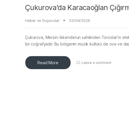
Çukurova’da Karacaoğlan Çığı
Haber ve Duyurular
03/04/2026
Çukurova, Mersin-İskenderun sahilinden Toroslar’ın etek
bir coğrafyadır. Bu bölgenin müzik kültürü de ova ve dağ 
Read More
Leave a comment