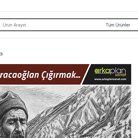
rch for:
di