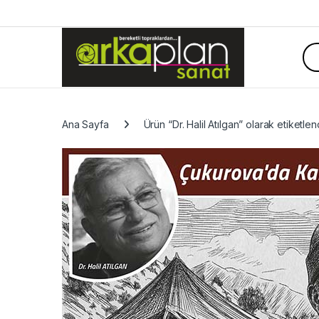
Skip to navigation
Skip to content
Sea
Ana Sayfa
Ürün “Dr. Halil Atılgan” olarak etiketlen