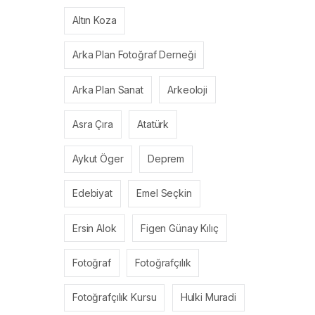
Altın Koza
Arka Plan Fotoğraf Derneği
Arka Plan Sanat
Arkeoloji
Asra Çıra
Atatürk
Aykut Öger
Deprem
Edebiyat
Emel Seçkin
Ersin Alok
Figen Günay Kılıç
Fotoğraf
Fotoğrafçılık
Fotoğrafçılık Kursu
Hulki Muradi