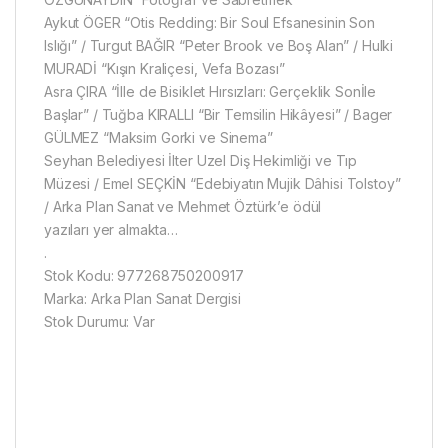
Aykut ÖGER “Otis Redding: Bir Soul Efsanesinin Son
Islığı” / Turgut BAĞIR “Peter Brook ve Boş Alan” / Hulki
MURADİ “Kışın Kraliçesi, Vefa Bozası”
Asra ÇIRA “İlle de Bisiklet Hırsızları: Gerçeklik Sonİle
Başlar” / Tuğba KIRALLI “Bir Temsilin Hikâyesi” / Bager
GÜLMEZ “Maksim Gorki ve Sinema”
Seyhan Belediyesi İlter Uzel Diş Hekimliği ve Tıp
Müzesi / Emel SEÇKİN “Edebiyatın Mujik Dâhisi Tolstoy”
/ Arka Plan Sanat ve Mehmet Öztürk’e ödül
yazıları yer almakta…
.
Stok Kodu: 977268750200917
Marka: Arka Plan Sanat Dergisi
Stok Durumu: Var