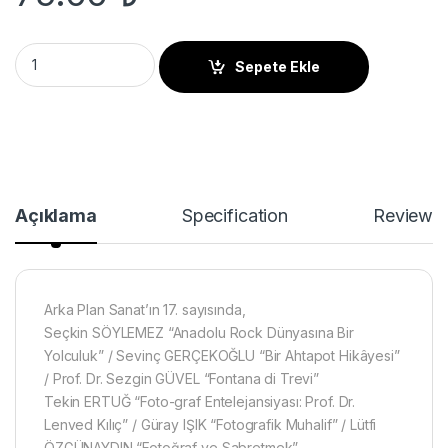
Arka Plan Sanat 17. Sayısı quantity
Sepete Ekle
Açıklama
Specification
Reviews
Arka Plan Sanat’ın 17. sayısında,
Seçkin SÖYLEMEZ “Anadolu Rock Dünyasına Bir
Yolculuk” / Sevinç GERÇEKOĞLU “Bir Ahtapot Hikâyesi”
/ Prof. Dr. Sezgin GÜVEL “Fontana di Trevi”
Tekin ERTUĞ “Foto-graf Entelejansiyası: Prof. Dr.
Lenved Kılıç” / Güray IŞIK “Fotografik Muhalif” / Lütfi
ÖZGÜNAYDIN “Fotoğraf ve Sabretmek”