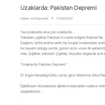
Uzaklarda: Pakistan Depremi
Haber ve Duyurular
17/04/2022
Taa uzaklarda ama çok uzaklarda…
Yükselen çığlıklar Pakistan’ın özerk bölgesi Kashmir’de.
Dağların, birbiri ardına sanki hiç boşluk bırakmadan sır
bir hayatın olduğu yerde, günün yüze vuran ilk ışıklarınd
oldu. Çığlıklar yükseldi. Çığlıklar, feryatlar dağlarda ardı sı
.
“Uzaklarda: Pakistan Depremi”.
.
Dr. Ergün Karadağ kültür, sanat, gezi rehberiniz Arka Pla
.
Dijitalleşen dünyamızda dijitale bulaşmadan sadece doku
ulaşabilirsiniz…
.