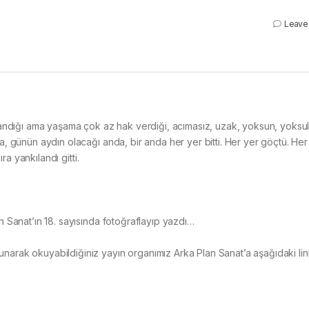
Leave
alandığı ama yaşama çok az hak verdiği, acımasız, uzak, yoksun, yoksul
a, günün aydın olacağı anda, bir anda her yer bitti. Her yer göçtü. He
ra yankılandı gitti.
n Sanat’ın 18. sayısında fotoğraflayıp yazdı…
narak okuyabildiğiniz yayın organımız Arka Plan Sanat’a aşağıdaki li