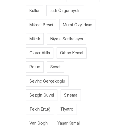
Kültür
Lütfi Özgünaydın
Mikdat Besni
Murat Özyıldırım
Müzik
Niyazi Sertkalaycı
Okyar Atilla
Orhan Kemal
Resim
Sanat
Sevinç Gerçekoğlu
Sezgin Güvel
Sinema
Tekin Ertuğ
Tiyatro
Van Gogh
Yaşar Kemal