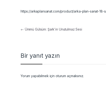
https://arkaplansanat.com/product/arka-plan-sanat-18-sa
Yazı gezinmesi
←
Ümmü Gülsüm: Şark’ın Unutulmaz Sesi
Bir yanıt yazın
Yorum yapabilmek için
oturum açmalısınız
.