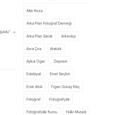
Altın Koza
Arka Plan Fotoğraf Derneği
oğuldu”
→
Arka Plan Sanat
Arkeoloji
Asra Çıra
Atatürk
Aykut Öger
Deprem
Edebiyat
Emel Seçkin
Ersin Alok
Figen Günay Kılıç
Fotoğraf
Fotoğrafçılık
Fotoğrafçılık Kursu
Hulki Muradi