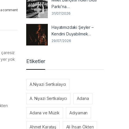
Parkı’na…
 a comment
31/07/2026
Hayatımızdaki Şeyler –
Kendini Duyabilmek…
29/07/2026
 çaresiz
r yer yok
Etiketler
A.Niyazi Sertkalaycı
A. Niyazi Sertkalaycı
Adana
nkten
Adana ve Müzik
Adıyaman
Ahmet Karataş
Ali İhsan Ökten