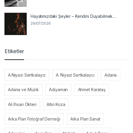
Hayatımızdaki Şeyler – Kendini Duyabilmek…
29/07/2026
Etiketler
A.Niyazi Sertkalaycı
A. Niyazi Sertkalaycı
Adana
Adana ve Müzik
Adıyaman
Ahmet Karataş
Ali İhsan Ökten
Altın Koza
Arka Plan Fotoğraf Derneği
Arka Plan Sanat