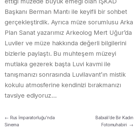
ettiği müzede büyük emeği olan İŞKAD
Başkanı Berman Mantı ile keyifli bir sohbet
gerçekleştirdik. Ayrıca müze sorumlusu Arka
Plan Sanat yazarımız Arkeolog Mert Uğur’da
Luviler ve müze hakkında değerli bilgilerini
bizlerle paylaştı. Bu muhteşem müzeyi
mutlaka gezerek başta Luvi kavmi ile
tanışmanızı sonrasında Luvilavant’ın mistik
kokulu atmosferine kendinizi bırakmanızı
tavsiye ediyoruz…
Yazı gezinmesi
←
Rus İmparatorluğu’nda
Babıali’de Bir Kadın
Sinema
Fotomuhabiri
→