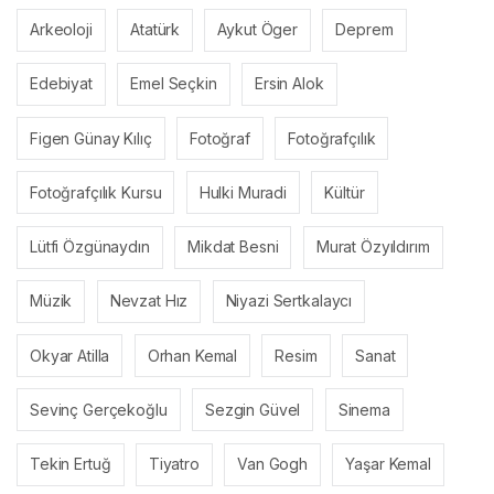
Arkeoloji
Atatürk
Aykut Öger
Deprem
Edebiyat
Emel Seçkin
Ersin Alok
Figen Günay Kılıç
Fotoğraf
Fotoğrafçılık
Fotoğrafçılık Kursu
Hulki Muradi
Kültür
Lütfi Özgünaydın
Mikdat Besni
Murat Özyıldırım
Müzik
Nevzat Hız
Niyazi Sertkalaycı
Okyar Atilla
Orhan Kemal
Resim
Sanat
Sevinç Gerçekoğlu
Sezgin Güvel
Sinema
Tekin Ertuğ
Tiyatro
Van Gogh
Yaşar Kemal