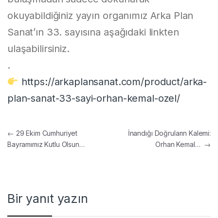
okuyabildiğiniz yayın organımız Arka Plan
Sanat’ın 33. sayısına aşağıdaki linkten
ulaşabilirsiniz.
.
https://arkaplansanat.com/product/arka-
plan-sanat-33-sayi-orhan-kemal-ozel/
Yazı gezinmesi
←
29 Ekim Cumhuriyet
İnandığı Doğruların Kalemi:
Bayramımız Kutlu Olsun…
Orhan Kemal…
→
Bir yanıt yazın