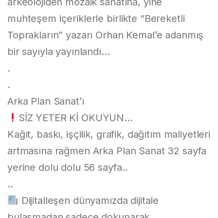
arkeolojiden mozaik sanatına, yine
muhteşem içeriklerle birlikte “Bereketli
Toprakların” yazarı Orhan Kemal’e adanmış
bir sayıyla yayınlandı…
.
.
Arka Plan Sanat’ı
SİZ YETER Kİ OKUYUN…
Kağıt, baskı, işçilik, grafik, dağıtım maliyetleri
artmasına rağmen Arka Plan Sanat 32 sayfa
yerine dolu dolu 56 sayfa..
..
Dijitalleşen dünyamızda dijitale
bulaşmadan sadece dokunarak