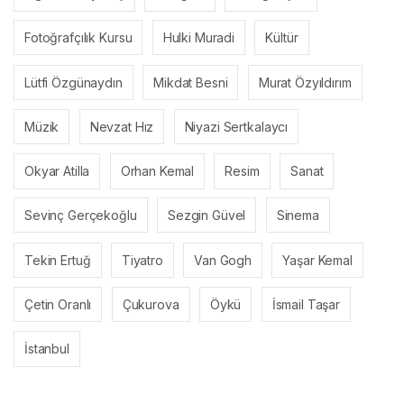
Fotoğrafçılık Kursu
Hulki Muradi
Kültür
Lütfi Özgünaydın
Mikdat Besni
Murat Özyıldırım
Müzik
Nevzat Hız
Niyazi Sertkalaycı
Okyar Atilla
Orhan Kemal
Resim
Sanat
Sevinç Gerçekoğlu
Sezgin Güvel
Sinema
Tekin Ertuğ
Tiyatro
Van Gogh
Yaşar Kemal
Çetin Oranlı
Çukurova
Öykü
İsmail Taşar
İstanbul