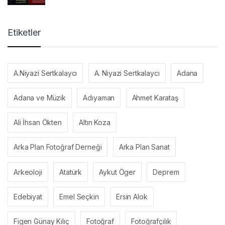
Etiketler
A.Niyazi Sertkalaycı
A. Niyazi Sertkalaycı
Adana
Adana ve Müzik
Adıyaman
Ahmet Karataş
Ali İhsan Ökten
Altın Koza
Arka Plan Fotoğraf Derneği
Arka Plan Sanat
Arkeoloji
Atatürk
Aykut Öger
Deprem
Edebiyat
Emel Seçkin
Ersin Alok
Figen Günay Kılıç
Fotoğraf
Fotoğrafçılık