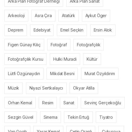
Arka Plan Fotoğraf Derneği
Arka Plan Sanat
Arkeoloji
Asra Çıra
Atatürk
Aykut Öger
Deprem
Edebiyat
Emel Seçkin
Ersin Alok
Figen Günay Kılıç
Fotoğraf
Fotoğrafçılık
Fotoğrafçılık Kursu
Hulki Muradi
Kültür
Lütfi Özgünaydın
Mikdat Besni
Murat Özyıldırım
Müzik
Niyazi Sertkalaycı
Okyar Atilla
Orhan Kemal
Resim
Sanat
Sevinç Gerçekoğlu
Sezgin Güvel
Sinema
Tekin Ertuğ
Tiyatro
Van Gogh
Yaşar Kemal
Çetin Oranlı
Çukurova