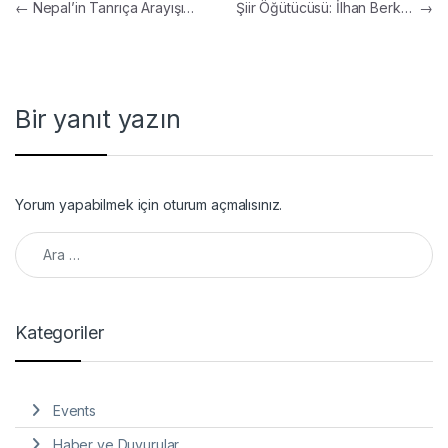
Yazı gezinmesi
←
Nepal’in Tanrıça Arayışı…
Şiir Öğütücüsü: İlhan Berk…
→
Bir yanıt yazın
Yorum yapabilmek için
oturum açmalısınız
.
Arama:
Kategoriler
Events
Haber ve Duyurular