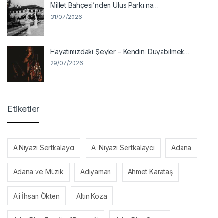
Millet Bahçesi’nden Ulus Parkı’na…
31/07/2026
Hayatımızdaki Şeyler – Kendini Duyabilmek…
29/07/2026
Etiketler
A.Niyazi Sertkalaycı
A. Niyazi Sertkalaycı
Adana
Adana ve Müzik
Adıyaman
Ahmet Karataş
Ali İhsan Ökten
Altın Koza