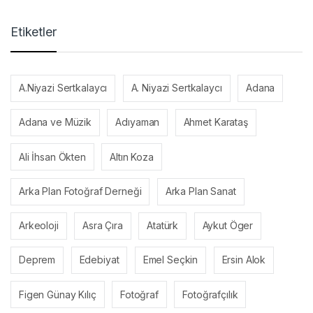
Etiketler
A.Niyazi Sertkalaycı
A. Niyazi Sertkalaycı
Adana
Adana ve Müzik
Adıyaman
Ahmet Karataş
Ali İhsan Ökten
Altın Koza
Arka Plan Fotoğraf Derneği
Arka Plan Sanat
Arkeoloji
Asra Çıra
Atatürk
Aykut Öger
Deprem
Edebiyat
Emel Seçkin
Ersin Alok
Figen Günay Kılıç
Fotoğraf
Fotoğrafçılık