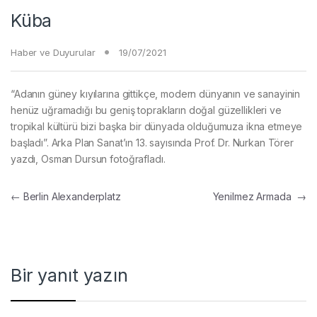
Küba
Haber ve Duyurular
19/07/2021
“Adanın güney kıyılarına gittikçe, modern dünyanın ve sanayinin
henüz uğramadığı bu geniş toprakların doğal güzellikleri ve
tropikal kültürü bizi başka bir dünyada olduğumuza ikna etmeye
başladı”. Arka Plan Sanat’ın 13. sayısında Prof. Dr. Nurkan Törer
yazdı, Osman Dursun fotoğrafladı.
Yazı gezinmesi
←
Berlin Alexanderplatz
Yenilmez Armada
→
Bir yanıt yazın