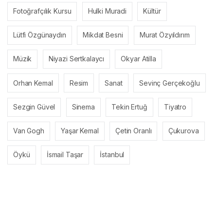
Fotoğrafçılık Kursu
Hulki Muradi
Kültür
Lütfi Özgünaydın
Mikdat Besni
Murat Özyıldırım
Müzik
Niyazi Sertkalaycı
Okyar Atilla
Orhan Kemal
Resim
Sanat
Sevinç Gerçekoğlu
Sezgin Güvel
Sinema
Tekin Ertuğ
Tiyatro
Van Gogh
Yaşar Kemal
Çetin Oranlı
Çukurova
Öykü
İsmail Taşar
İstanbul