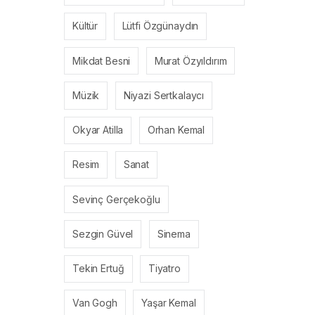
Kültür
Lütfi Özgünaydın
Mikdat Besni
Murat Özyıldırım
Müzik
Niyazi Sertkalaycı
Okyar Atilla
Orhan Kemal
Resim
Sanat
Sevinç Gerçekoğlu
Sezgin Güvel
Sinema
Tekin Ertuğ
Tiyatro
Van Gogh
Yaşar Kemal