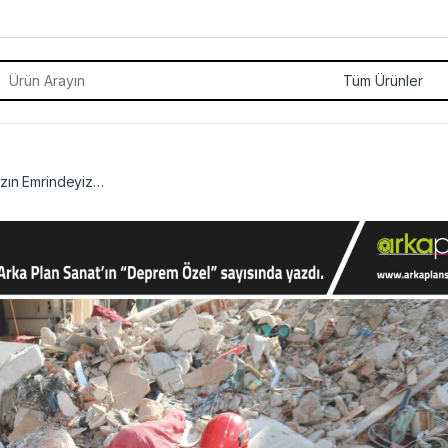
rch for:
ızın Emrindeyiz…