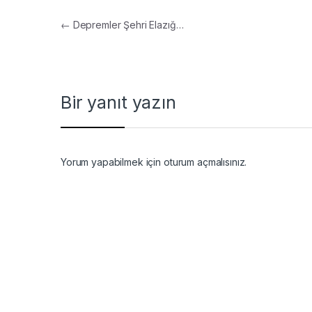
Yazı gezinmesi
←
Depremler Şehri Elazığ…
Bir yanıt yazın
Yorum yapabilmek için
oturum açmalısınız
.