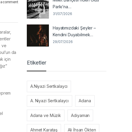
 a comment
Parkı’na…
31/07/2026
Hayatımızdaki Şeyler –
ralar,
Kendini Duyabilmek…
entler
29/07/2026
a ve
bul’un da
k için
Etiketler
ğız”
A.Niyazi Sertkalaycı
deprem
A. Niyazi Sertkalaycı
Adana
el
Adana ve Müzik
Adıyaman
Ahmet Karataş
Ali İhsan Ökten