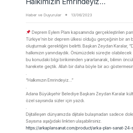
Halkımızın Emrindeyiz…
Haber ve Duyurular
13/06/2023
Deprem Eylem Planı kapsamında gerçekleştirilen pane
Türkiye’nin bir deprem ülkesi olduğu gerçeğinin bir an b
oluşturmak gerektiğini belirtti. Başkan Zeydan Karalar
halkımızın yanındaydık. Önümüzdeki süreçte olabilecek d
bu konudaki bilgi birikiminden yararlanarak, bilimin öncül
harekete geçtik. Allah bir daha böyle bir acı göstermes
.
“Halkımızın Emrindeyiz…”
.
Adana Büyükşehir Belediye Başkanı Zeydan Karalar kült
özel sayısında sizler için yazdı.
.
Dijitalleşen dünyamızda dijitale bulaşmadan sadece dok
Sayısına aşağıdaki linkten ulaşabilirsiniz.
https://arkaplansanat.com/product/arka-plan-sanat-24