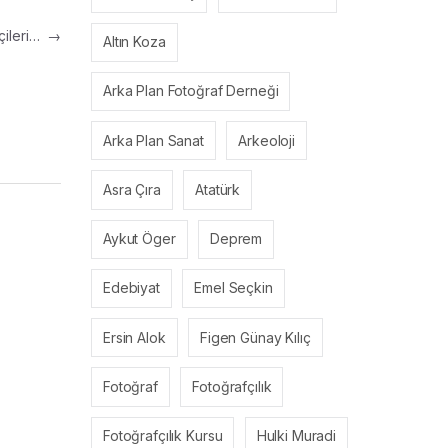
çileri…
→
Altın Koza
Arka Plan Fotoğraf Derneği
Arka Plan Sanat
Arkeoloji
Asra Çıra
Atatürk
Aykut Öger
Deprem
Edebiyat
Emel Seçkin
Ersin Alok
Figen Günay Kılıç
Fotoğraf
Fotoğrafçılık
Fotoğrafçılık Kursu
Hulki Muradi