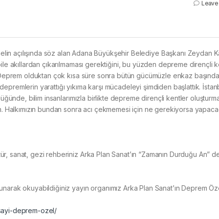
Leave
lin açılışında söz alan Adana Büyükşehir Belediye Başkanı Zeydan Ka
ile akıllardan çıkarılmaması gerektiğini, bu yüzden depreme dirençli k
, “Deprem olduktan çok kısa süre sonra bütün gücümüzle enkaz başınd
epremlerin yarattığı yıkıma karşı mücadeleyi şimdiden başlattık. İstan
üğünde, bilim insanlarımızla birlikte depreme dirençli kentler oluşturma
in. Halkımızın bundan sonra acı çekmemesi için ne gerekiyorsa yapaca
ür, sanat, gezi rehberiniz Arka Plan Sanat’ın “Zamanın Durduğu An” 
unarak okuyabildiğiniz yayın organımız Arka Plan Sanat’ın Deprem Öz
-sayi-deprem-ozel/